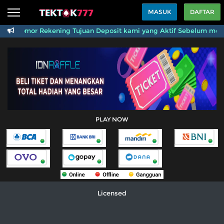
Beranda
MASUK
DAFTAR
tikan Nomor Rekening Tujuan Deposit kami yang Aktif Sebelum melak
Sports
BARU
PROMO
Live Casino
BARU
IDNPoker
BARU
Slots
PROMO
IDNLIVE
BARU
PLAY NOW
Stream N Spin
Arcade
PROMO
Table Games
Licensed
Lottery
BARU
PROMO
IDNRaffle